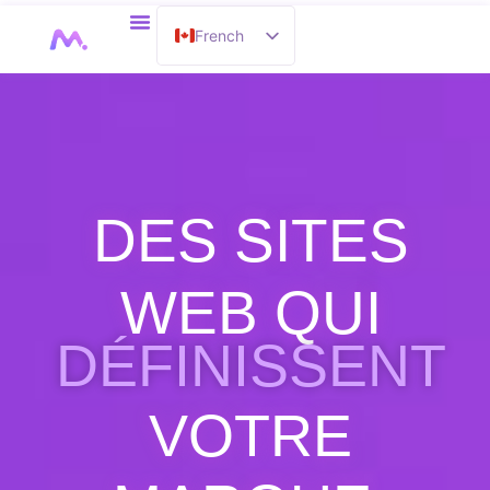
Aller
French
au
À Propos
contenu
English
DES SITES
WEB QUI
DÉFINISSENT
VOTRE